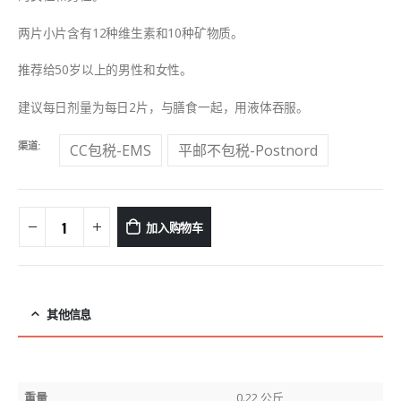
两片小片含有12种维生素和10种矿物质。
推荐给50岁以上的男性和女性。
建议每日剂量为每日2片，与膳食一起，用液体吞服。
渠道
CC包税-EMS
平邮不包税-Postnord
加入购物车
其他信息
重量
0.22 公斤