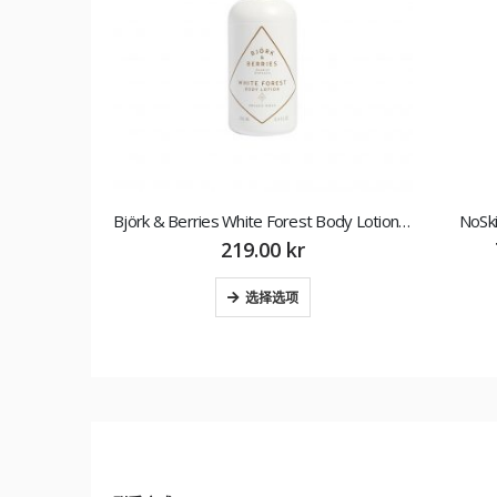
ACO Sun Face Cream SPF 50+, 50 ml 防晒霜
Björk & Berries White Forest Body Lotion 250 ml沐浴液
NoSk
219.00
kr
选择选项