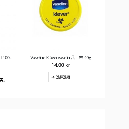
ACO Body Lotion Rich oparfymerad 400 ml 润肤乳
Vaseline Klövervaselin 凡士林 40g
Oliva 
14.00
kr
选择选项
买。