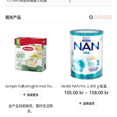
CC-EMS渠道每箱最大数量
6
相关产品
Semper Fullkornsgröt med Frukt 12M 530 g 森宝 瑞典苹果香梨麦粥1岁
Nestle NAN Pro 2, 800 g 雀巢 婴幼儿配方奶粉2段
105.00
kr
–
158.00
kr
6
阅读更多
选择选项
此产品目前缺货，暂时无法购
买。