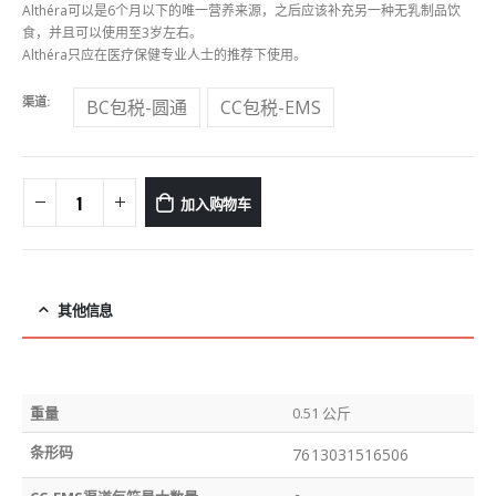
Althéra可以是6个月以下的唯一营养来源，之后应该补充另一种无乳制品饮
食，并且可以使用至3岁左右。
Althéra只应在医疗保健专业人士的推荐下使用。
渠道
BC包税-圆通
CC包税-EMS
加入购物车
其他信息
重量
0.51 公斤
条形码
7613031516506