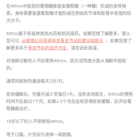
在Artrox中发现的葡萄糖胺是由葡萄糖（一种糖）形成的身体物
质。身体需要氨基葡萄糖才能形成在例如关节液和软骨中发现的较
大分子。
Artrox属于非甾体类抗炎药和抗风湿药。如果您想了解更多，那么
您可以
从辉瑞公司获得有关骨关节炎的建议和提示
，如果您想了
解更多关于
骨关节炎的治疗方法
，请在此处阅读。
对海鲜过敏的人不应使用Artrox，因为活性成分是从海鲜中提取
的。
通常的起始剂量是每天2次1片。
症状缓解后，剂量可减少至每日1片。没有咨询医生，Artrox的使用
时间不应超过1个月。如果2-3个月后没有获得症状缓解，应评估葡
萄糖胺治疗。
18岁以下的人不得使用Artrox。
用于口服。片剂应与液体一起吞服。