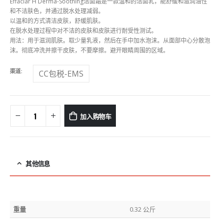
Effaclar H Derma-Soothing洁面霜是一款温和的洁面乳，能舒缓和滋润油性
和不洁肤色，并通过脱水处理减弱。
以温和的方式清洁皮肤，舒缓肌肤。
在脱水处理过程中对不洁的皮肤和皮肤进行耐受性测试。
用法：用于滋润肌肤。取少量乳液，然后在手中加水泡沫。从面部中心分散泡
沫。彻底冲洗并擦干皮肤，不要摩擦。避开眼睛周围的区域。
渠道
CC包税-EMS
加入购物车
其他信息
重量
0.32 公斤