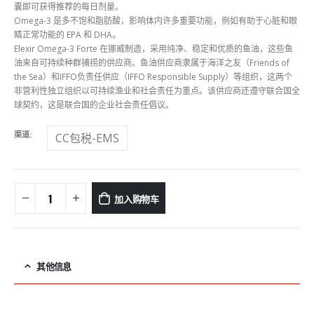
囊即可获得推荐的每日剂量。
Omega-3 是多不饱和脂肪酸，影响体内许多重要功能，例如有助于心脏和眼
睛正常功能的 EPA 和 DHA。
Elexir Omega-3 Forte 在挪威制造，采用纯净、稳定和优质的鱼油，这些鱼
油来自可持续种群捕捞的供应商。鱼油供应商隶属于海洋之友（Friends of
the Sea）和IFFO负责任供应（IFFO Responsible Supply）等组织，这两个
非营利性独立组织以可持续渔业和社会责任为重点。该供应商还遵守联合国全
球契约，这是联合国的企业社会责任倡议。
渠道
CC包税-EMS
加入购物车
其他信息