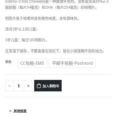
Eskimo-3 Kids Chewable是一种膳食补充剂，含有富含高EPAω-3
脂肪酸（每片54毫克）和DHA（每片254毫克）的咀嚼片。
明胶片易于咀嚼并具有橙色味道。含有甜味剂。
适合3岁以上的儿童。
3岁儿童：每日1片明胶片。
在室温下储存，不要直接在阳光下。放在小孩接触不到的地方。
渠道
CC包税-EMS
平邮不包税-Postnord
加入购物车
其他信息