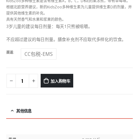
KidsZoo多种维生素是含有维生素A，B，C，D和E的果冻熊，带有草莓味。
根据北欧营养建议，新的KidsZoo多种维生素为儿童提供维生素D的剂量，并
提供其他维生素的补充。
具有天然香气和水果和浆果的颜色。
3岁儿童的建议每日剂量：每天1只熊被咀嚼。
不应超过建议的每日剂量。膳食补充剂不应取代多样化的饮食。
渠道
CC包税-EMS
加入购物车
其他信息