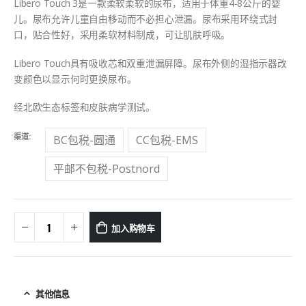
Libero Touch 3是一款柔软柔软的尿布，适用于体重4-8公斤的婴
儿。尿布允许儿童自由移动而不必担心泄漏。尿布采用环绕式封
口，贴合性好，采用柔软材料制成，可让肌肤呼吸。
Libero Touch具有吸收芯和双重泄漏屏障。尿布外侧的湿指示器改
变颜色以显示何时更换尿布。
经北欧生态标签和皮肤病学测试。
渠道
BC包税-圆通
CC包税-EMS
平邮不包税-Postnord
加入购物车
其他信息