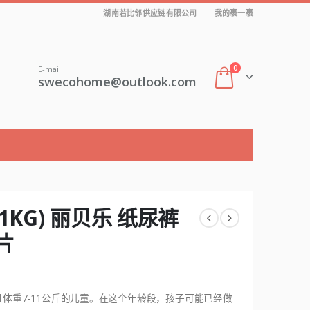
|
湖南若比邻供应链有限公司
我的裹一裹
0
E-mail
swecohome@outlook.com
7-11KG) 丽贝乐 纸尿裤
8片
近半年且体重7-11公斤的儿童。在这个年龄段，孩子可能已经做