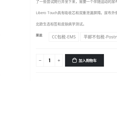
了一些尝试爬行并坐下来，需要一个伴随运动的尿
Libero Touch具有吸收芯和双重泄漏屏障。
北欧生态标签和皮肤病学测试。
渠道
CC包税-EMS
平邮不包税-Postn
加入购物车