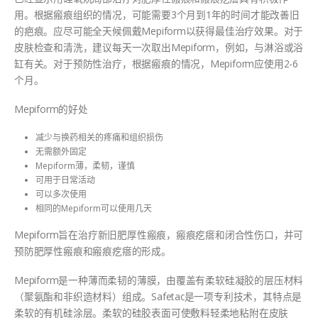
用。根据瘢痕组织的情况，可能需要3个月到1年的时间才能改善旧
的疤痕。应尽可能全天候佩戴Mepiform以获得最佳治疗效果。对于
皮肤检查和清洗，建议每天一次取出Mepiform，例如，与淋浴或浴
缸有关。对于预防性治疗，根据瘢痕的情况，Mepiform应使用2-6
个月。
Mepiform的好处
减少与换药相关的疼痛和组织损伤
无需额外固定
Mepiform薄，柔韧，谨慎
可用于日常活动
可以多次使用
相同的Mepiform可以使用几天
Mepiform旨在治疗新旧肥厚性瘢痕，瘢痕疙瘩和闭合性伤口，并可
预防肥厚性瘢痕和瘢痕疙瘩的形成。
Mepiform是一种薄而柔韧的薄膜，由覆盖有柔软硅凝胶的层压材料
（聚氨酯和非织造材料）组成。Safetac是一项专利技术，其特点是
柔软的有机硅涂层。柔软的硅胶表面可使敷料轻柔地粘附在皮肤