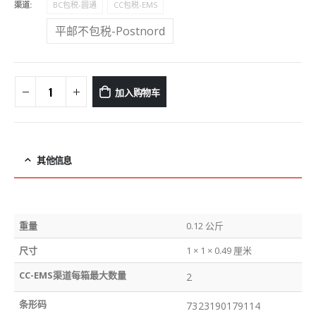
渠道
BC包税-圆通
CC包税-EMS
平邮不包税-Postnord
加入购物车
其他信息
重量
0.12 公斤
尺寸
1 × 1 × 0.49 厘米
CC-EMS渠道每箱最大数量
2
条形码
7323190179114