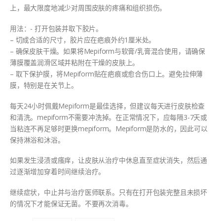
上，最大限度地减少对周围皮肤的疼痛和组织损伤。
用法：- 打开包装并取下胶片。
– 切成合适的尺寸，胶片应在疤痕外约1厘米处。
– 确保皮肤干燥。如果将Mepiform与软膏/乳膏混合使用，请确保
薄膜覆盖润滑区域并粘附在干燥的皮肤上。
– 取下保护膜，将Mepiform贴在疤痕或愈合伤口上。避免拉伸薄
膜，特别是在关节上。
每天24小时佩戴Mepiform是最佳选择，但建议每天进行皮肤检查
和清洗。mepiform不需要冲洗掉。在正常情况下，应每隔3-7天或
当粘连不再足够时更换mepiform。Mepiform是防水的，因此可以
保持淋浴和沐浴。
如果发生浸渍或瘙痒，让皮肤从治疗中休息直至症状消失，然后通
过逐渐增加穿着时间继续治疗。
继续症状，中止并与治疗医师联系。只有在打开包装完整且未损坏
的情况下才能保证无菌。不要再次消毒。