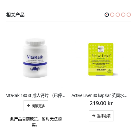
相关产品
Vitakalk 180 st 成人钙片 （已停产）
Active Liver 30 kapslar 英国水解物解酒护肝
219.00
kr
16
阅读更多
选择选项
此产品目前缺货，暂时无法购
买。