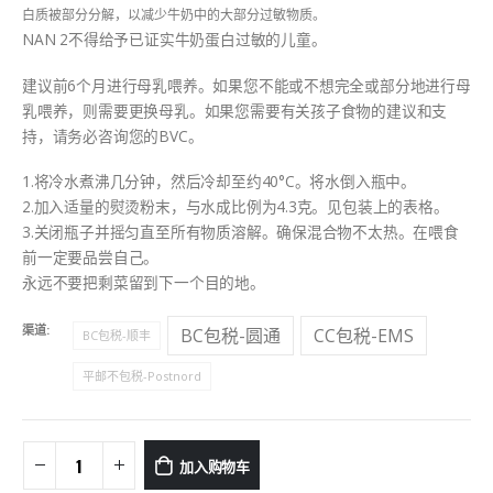
白质被部分分解，以减少牛奶中的大部分过敏物质。
NAN 2不得给予已证实牛奶蛋白过敏的儿童。
建议前6个月进行母乳喂养。如果您不能或不想完全或部分地进行母
乳喂养，则需要更换母乳。如果您需要有关孩子食物的建议和支
持，请务必咨询您的BVC。
1.将冷水煮沸几分钟，然后冷却至约40°C。将水倒入瓶中。
2.加入适量的熨烫粉末，与水成比例为4.3克。见包装上的表格。
3.关闭瓶子并摇匀直至所有物质溶解。确保混合物不太热。在喂食
前一定要品尝自己。
永远不要把剩菜留到下一个目的地。
渠道
BC包税-圆通
CC包税-EMS
BC包税-顺丰
平邮不包税-Postnord
加入购物车