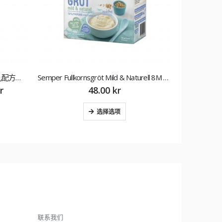
Semper Fullkornsgröt Mild & Naturell 8M 480 g 森宝 瑞典原味燕麦麦粥8月
Semper Fullkornsgröt med Äpple Jordgubb & Banan 24M 470 g 森宝 瑞典香蕉草莓苹果麦粥2岁
60.00
kr
–
70.00
kr
101
选择选项
联系我们