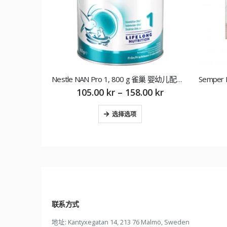
Nestle NAN Pro 1, 800 g 雀巢 婴幼儿配方奶粉1段
Semper Fullkornsgröt Mild med Frukt 8M 480 g 森宝 瑞典树莓麦粥8月 480g
00
kr
60.00
kr
–
68.00
kr
选择选项
联系方式
地址:
Kantyxegatan 14, 213 76 Malmö, Sweden