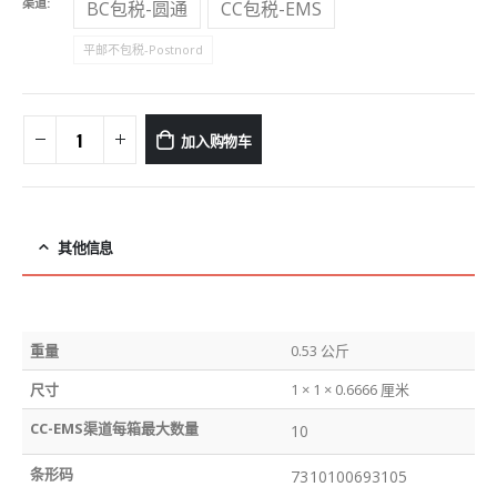
渠道
BC包税-圆通
CC包税-EMS
平邮不包税-Postnord
加入购物车
其他信息
重量
0.53 公斤
尺寸
1 × 1 × 0.6666 厘米
CC-EMS渠道每箱最大数量
10
条形码
7310100693105