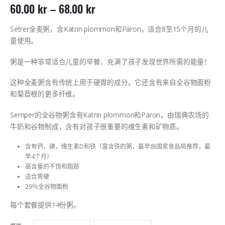
60.00
kr
–
68.00
kr
Setrer全麦粥，含Katrin plommon和Päron，适合8至15个月的儿
童使用。
粥是一种非常适合儿童的早餐，充满了孩子发现世界所需的能量！
这种全麦粥含有传统上用于硬胃的成分。它还含有来自全谷物面粉
和菊苣根的更多纤维。
Semper的全谷物粥含有Katrin plommon和Päron，由瑞典农场的
牛奶和谷物制成，含有对孩子很重要的维生素和矿物质。
含有钙，碘，维生素D和铁（富含铁的粥，最早由国家食品局推荐，最
早4个月）
高含量的不饱和脂肪
适合胃硬
29％全谷物面粉
每个套餐提供14份粥。