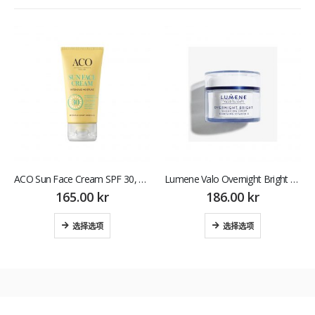
ACO Sun Face Cream SPF 30, 50 ml 防晒霜
Lumene Valo Overnight Bright Sleeping Cream 50 ml 润肤霜
165.00
kr
186.00
kr
选择选项
选择选项