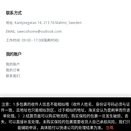
联系方式
地址:
Kantyxegatan 14, 213 76 Malmö, Sweden
EMAIL:
swecohome@outlook.com
工作时间:
09:00 - 17:00(瑞典时间)
我的账户
我的账户
我的订单
联系我们
注意：1.多包裹的收件人信息不能相似哦（收件人姓名，身份证号码必须与证
件一致，且地址也只能相似到区，过于相似的地址，海关会认为是刷单而作退
单处理。） 2.结算页面可以购买物流险，购买保险的包裹一旦发生破损，丢
失，可以直接补发处理。未购买保险的包裹需要收货人自己承担风险，我们只
© Copyright 2023. 湖南若比邻国际供应链有限公司.
湘ICP备2022005015号
能辅助申诉，具体赔付以快递公司的处理结果为准。
忽略