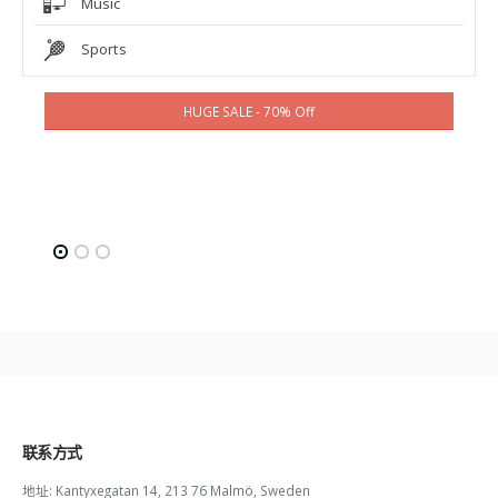
Music
Sports
HUGE SALE - 70% Off
联系方式
地址:
Kantyxegatan 14, 213 76 Malmö, Sweden